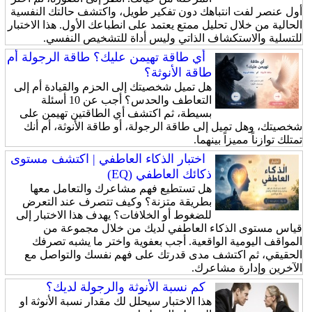
أول عنصر لفت انتباهك دون تفكير طويل، واكتشف حالتك النفسية
الحالية من خلال تحليل ممتع يعتمد على انطباعك الأول. هذا الاختبار
للتسلية والاستكشاف الذاتي وليس أداة للتشخيص النفسي.
أي طاقة تهيمن عليك؟ طاقة الرجولة أم
طاقة الأنوثة؟
هل تميل شخصيتك إلى الحزم والقيادة أم إلى
التعاطف والحدس؟ أجب عن 10 أسئلة
بسيطة، ثم اكتشف أي الطاقتين تهيمن على
شخصيتك، وهل تميل إلى طاقة الرجولة، أو طاقة الأنوثة، أم أنك
تمتلك توازناً مميزاً بينهما.
اختبار الذكاء العاطفي | اكتشف مستوى
ذكائك العاطفي (EQ)
هل تستطيع فهم مشاعرك والتعامل معها
بطريقة متزنة؟ وكيف تتصرف عند التعرض
للضغوط أو الخلافات؟ يهدف هذا الاختبار إلى
قياس مستوى الذكاء العاطفي لديك من خلال مجموعة من
المواقف اليومية الواقعية. أجب بعفوية واختر ما يشبه تصرفك
الحقيقي، ثم اكتشف مدى قدرتك على فهم نفسك والتواصل مع
الآخرين وإدارة مشاعرك.
كم نسبة الأنوثة والرجولة لديك؟
هذا الاختبار سيحلل لك مقدار نسبة الأنوثة او