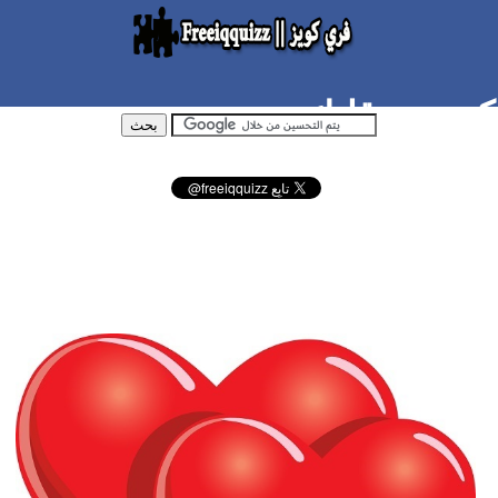
كم عمر قلبك