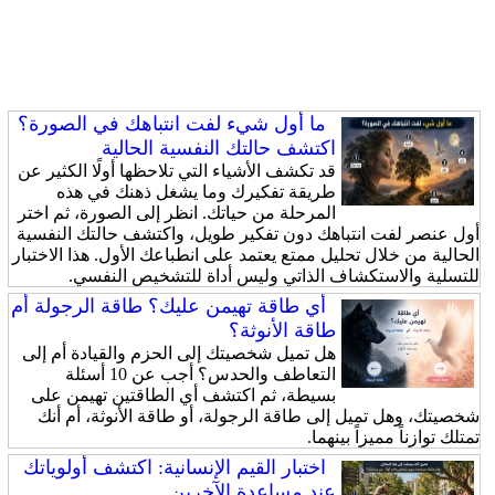
ما أول شيء لفت انتباهك في الصورة؟
اكتشف حالتك النفسية الحالية
قد تكشف الأشياء التي تلاحظها أولًا الكثير عن
طريقة تفكيرك وما يشغل ذهنك في هذه
المرحلة من حياتك. انظر إلى الصورة، ثم اختر
أول عنصر لفت انتباهك دون تفكير طويل، واكتشف حالتك النفسية
الحالية من خلال تحليل ممتع يعتمد على انطباعك الأول. هذا الاختبار
للتسلية والاستكشاف الذاتي وليس أداة للتشخيص النفسي.
أي طاقة تهيمن عليك؟ طاقة الرجولة أم
طاقة الأنوثة؟
هل تميل شخصيتك إلى الحزم والقيادة أم إلى
التعاطف والحدس؟ أجب عن 10 أسئلة
بسيطة، ثم اكتشف أي الطاقتين تهيمن على
شخصيتك، وهل تميل إلى طاقة الرجولة، أو طاقة الأنوثة، أم أنك
تمتلك توازناً مميزاً بينهما.
اختبار القيم الإنسانية: اكتشف أولوياتك
عند مساعدة الآخرين