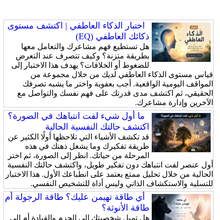
اختبار الذكاء العاطفي | اكتشف مستوى
ذكائك العاطفي (EQ)
هل تستطيع فهم مشاعرك والتعامل معها
بطريقة متزنة؟ وكيف تتصرف عند التعرض
للضغوط أو الخلافات؟ يهدف هذا الاختبار إلى
قياس مستوى الذكاء العاطفي لديك من خلال مجموعة من
المواقف اليومية الواقعية. أجب بعفوية واختر ما يشبه تصرفك
الحقيقي، ثم اكتشف مدى قدرتك على فهم نفسك والتواصل مع
الآخرين وإدارة مشاعرك.
ما أول شيء لفت انتباهك في الصورة؟
اكتشف حالتك النفسية الحالية
قد تكشف الأشياء التي تلاحظها أولًا الكثير عن
طريقة تفكيرك وما يشغل ذهنك في هذه
المرحلة من حياتك. انظر إلى الصورة، ثم اختر
أول عنصر لفت انتباهك دون تفكير طويل، واكتشف حالتك النفسية
الحالية من خلال تحليل ممتع يعتمد على انطباعك الأول. هذا الاختبار
للتسلية والاستكشاف الذاتي وليس أداة للتشخيص النفسي.
أي طاقة تهيمن عليك؟ طاقة الرجولة أم
طاقة الأنوثة؟
هل تميل شخصيتك إلى الحزم والقيادة أم إلى