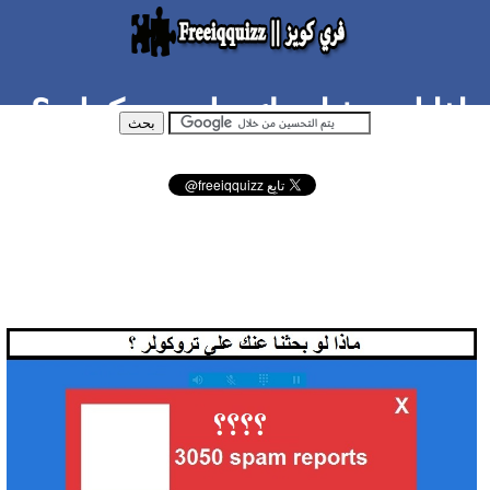
ماذا لو بحثنا عنك على تروكولر ؟