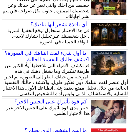
خصيصا من أجلك والتي تعبر عن حياتك وعن
شخصيتك المميزة , جاوب بكل صراحة فلن يتم
نشر اجاباتك.
أي نافذة تشعر أنها تناديك؟
في هذا الاختبار سنحاول توقع الخفايا السرية
داخل شخصيتك عبر تحليل اختيارك لاحدى
النوافذ الجميلة في الصورة
ما أول شيء لفت انتباهك في الصورة؟
اكتشف حالتك النفسية الحالية
قد تكشف الأشياء التي تلاحظها أولًا الكثير عن
طريقة تفكيرك وما يشغل ذهنك في هذه
المرحلة من حياتك. انظر إلى الصورة، ثم اختر
أول عنصر لفت انتباهك دون تفكير طويل، واكتشف حالتك النفسية
الحالية من خلال تحليل ممتع يعتمد على انطباعك الأول. هذا الاختبار
للتسلية والاستكشاف الذاتي وليس أداة للتشخيص النفسي.
كم قوة تأثيرك على الجنس الآخر؟
اختبر مدى قوة تأثيرك على الجنس الاخر عبر
هذا الاختبار العلمي.
ما إسم الشخص الذي يحبك ؟