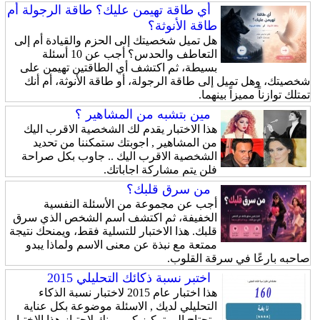
أي طاقة تهيمن عليك؟ طاقة الرجولة أم
طاقة الأنوثة؟
هل تميل شخصيتك إلى الحزم والقيادة أم إلى
التعاطف والحدس؟ أجب عن 10 أسئلة
بسيطة، ثم اكتشف أي الطاقتين تهيمن على
شخصيتك، وهل تميل إلى طاقة الرجولة، أو طاقة الأنوثة، أم أنك
تمتلك توازناً مميزاً بينهما.
مين بتشبه من المشاهير ؟
هذا الاختبار يقدم لك الشخصية الاقرب اليك
من المشاهير , اجوبتك ستمكننا من تحديد
الشخصية الاقرب اليك .. جاوب بكل صراحة
فلن يتم مشاركة اجاباتك.
من سرق قلبك؟
أجب عن مجموعة من الأسئلة النفسية
الخفيفة، ثم اكتشف اسم الشخص الذي سرق
قلبك. هذا الاختبار للتسلية فقط، ويمنحك نتيجة
ممتعة مع نبذة عن معنى الاسم ولماذا يبدو
صاحبه بارعًا في سرقة القلوب.
اختبر نسبة ذكائك التحليلي 2015
هذا اختبار عام 2015 لاختبار نسبة الذكاء
التحليلي لديك , الاسئلة موضوعة بكل عناية
وتحتاج الى تركيز كبير منك لاجتياز هذا الاختبار.