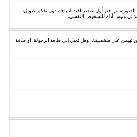
 الصورة، ثم اختر أول عنصر لفت انتباهك دون تفكير طويل،
الذاتي وليس أداة للتشخيص النفسي.
جب عن 10 أسئلة بسيطة، ثم اكتشف أي الطاقتين تهيمن على شخصيتك، وهل تميل إلى طاقة الرجولة، أو طاقة