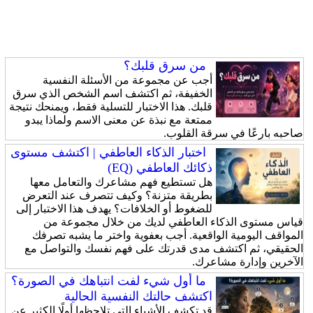
من سرق قلبك؟
أجب عن مجموعة من الأسئلة النفسية
الخفيفة، ثم اكتشف اسم الشخص الذي سرق
قلبك. هذا الاختبار للتسلية فقط، ويمنحك نتيجة
ممتعة مع نبذة عن معنى الاسم ولماذا يبدو
صاحبه بارعًا في سرقة القلوب.
اختبار الذكاء العاطفي | اكتشف مستوى
ذكائك العاطفي (EQ)
هل تستطيع فهم مشاعرك والتعامل معها
بطريقة متزنة؟ وكيف تتصرف عند التعرض
للضغوط أو الخلافات؟ يهدف هذا الاختبار إلى
قياس مستوى الذكاء العاطفي لديك من خلال مجموعة من
المواقف اليومية الواقعية. أجب بعفوية واختر ما يشبه تصرفك
الحقيقي، ثم اكتشف مدى قدرتك على فهم نفسك والتواصل مع
الآخرين وإدارة مشاعرك.
ما أول شيء لفت انتباهك في الصورة؟
اكتشف حالتك النفسية الحالية
قد تكشف الأشياء التي تلاحظها أولًا الكثير عن