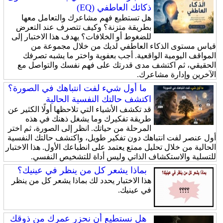
ذكائك العاطفي (EQ)
هل تستطيع فهم مشاعرك والتعامل معها
بطريقة متزنة؟ وكيف تتصرف عند التعرض
للضغوط أو الخلافات؟ يهدف هذا الاختبار إلى
قياس مستوى الذكاء العاطفي لديك من خلال مجموعة من
المواقف اليومية الواقعية. أجب بعفوية واختر ما يشبه تصرفك
الحقيقي، ثم اكتشف مدى قدرتك على فهم نفسك والتواصل مع
الآخرين وإدارة مشاعرك.
ما أول شيء لفت انتباهك في الصورة؟
اكتشف حالتك النفسية الحالية
قد تكشف الأشياء التي تلاحظها أولًا الكثير عن
طريقة تفكيرك وما يشغل ذهنك في هذه
المرحلة من حياتك. انظر إلى الصورة، ثم اختر
أول عنصر لفت انتباهك دون تفكير طويل، واكتشف حالتك النفسية
الحالية من خلال تحليل ممتع يعتمد على انطباعك الأول. هذا الاختبار
للتسلية والاستكشاف الذاتي وليس أداة للتشخيص النفسي.
بماذا يشعر كل من ينظر في عينيك؟
هذا الاختبار يحدد لك بماذا يشعر كل من ينظر
في عينيك.
هل نستطيع أن نحزر عمرك من ذوقك