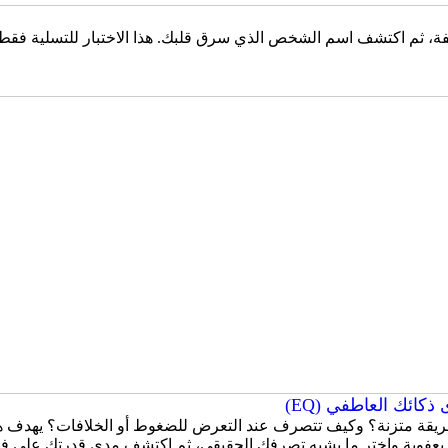
، ثم اكتشف اسم الشخص الذي سرق قلبك. هذا الاختبار للتسلية فقط، و
كائك العاطفي (EQ)
قة متزنة؟ وكيف تتصرف عند التعرض للضغوط أو الخلافات؟ يهدف هذا
 بعفوية واختر ما يشبه تصرفك الحقيقي، ثم اكتشف مدى قدرتك على ف