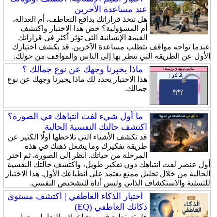
عند مساعدة الآخرين
هل تتخذ قراراتك بدافع التعاطف، أم العدالة،
أم المسؤولية؟ خض هذا الاختبار واكتشف
القيمة الإنسانية التي تؤثر أكثر في قراراتك
عندما تواجه مواقف تتطلب مساعدة الآخرين. قد يكشف اختيارك
الأول عن الطريقة التي تنظر بها إلى الناس والمواقف من حولك.
ماذا يخبرنا وجهك عن نوع جمالك ؟
هذا الاختبار يحدد لك ماذا يخبرنا وجهك عن نوع
جمالك.
ما أول شيء لفت انتباهك في الصورة؟
اكتشف حالتك النفسية الحالية
قد تكشف الأشياء التي تلاحظها أولًا الكثير عن
طريقة تفكيرك وما يشغل ذهنك في هذه
المرحلة من حياتك. انظر إلى الصورة، ثم اختر
أول عنصر لفت انتباهك دون تفكير طويل، واكتشف حالتك النفسية
الحالية من خلال تحليل ممتع يعتمد على انطباعك الأول. هذا الاختبار
للتسلية والاستكشاف الذاتي وليس أداة للتشخيص النفسي.
اختبار الذكاء العاطفي | اكتشف مستوى
ذكائك العاطفي (EQ)
هل تستطيع فهم مشاعرك والتعامل معها