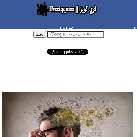
اختبر ندرة نوع ذكائك