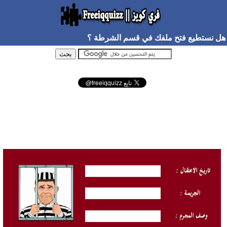
هل نستطيع فتح ملفك في قسم الشرطة ؟