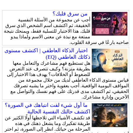
من سرق قلبك؟
أجب عن مجموعة من الأسئلة النفسية
الخفيفة، ثم اكتشف اسم الشخص الذي سرق
قلبك. هذا الاختبار للتسلية فقط، ويمنحك نتيجة
ممتعة مع نبذة عن معنى الاسم ولماذا يبدو
صاحبه بارعًا في سرقة القلوب.
اختبار الذكاء العاطفي | اكتشف مستوى
ذكائك العاطفي (EQ)
هل تستطيع فهم مشاعرك والتعامل معها
بطريقة متزنة؟ وكيف تتصرف عند التعرض
للضغوط أو الخلافات؟ يهدف هذا الاختبار إلى
قياس مستوى الذكاء العاطفي لديك من خلال مجموعة من
المواقف اليومية الواقعية. أجب بعفوية واختر ما يشبه تصرفك
الحقيقي، ثم اكتشف مدى قدرتك على فهم نفسك والتواصل مع
الآخرين وإدارة مشاعرك.
ما أول شيء لفت انتباهك في الصورة؟
اكتشف حالتك النفسية الحالية
قد تكشف الأشياء التي تلاحظها أولًا الكثير عن
طريقة تفكيرك وما يشغل ذهنك في هذه
المرحلة من حياتك. انظر إلى الصورة، ثم اختر