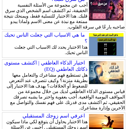
أجب عن مجموعة من الأسئلة النفسية
الخفيفة، ثم اكتشف اسم الشخص الذي سرق
قلبك. هذا الاختبار للتسلية فقط، ويمنحك نتيجة
ممتعة مع نبذة عن معنى الاسم ولماذا يبدو
صاحبه بارعًا في سرقة القلوب.
ما هي الاسباب التي جعلت الناس تحبك
؟
هذا الاختبار يحدد لك الاسباب التي جعلت
الناس تحبك.
اختبار الذكاء العاطفي | اكتشف مستوى
ذكائك العاطفي (EQ)
هل تستطيع فهم مشاعرك والتعامل معها
بطريقة متزنة؟ وكيف تتصرف عند التعرض
للضغوط أو الخلافات؟ يهدف هذا الاختبار إلى
قياس مستوى الذكاء العاطفي لديك من خلال مجموعة من
المواقف اليومية الواقعية. أجب بعفوية واختر ما يشبه تصرفك
الحقيقي، ثم اكتشف مدى قدرتك على فهم نفسك والتواصل مع
الآخرين وإدارة مشاعرك.
اعرفي اسم زوجك المستقبلي
هذا الاختبار يحاول أن يتوقع لكي ماذا سيكون
اسم زوجك المستقبلي , أجيبي عن الاسئلة