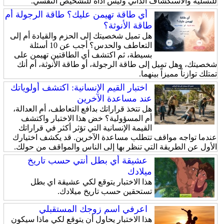
للتسلية والاستكشاف الذاتي وليس أداة للتشخيص النفسي.
أي طاقة تهيمن عليك؟ طاقة الرجولة أم
طاقة الأنوثة؟
هل تميل شخصيتك إلى الحزم والقيادة أم إلى
التعاطف والحدس؟ أجب عن 10 أسئلة
بسيطة، ثم اكتشف أي الطاقتين تهيمن على
شخصيتك، وهل تميل إلى طاقة الرجولة، أو طاقة الأنوثة، أم أنك
تمتلك توازناً مميزاً بينهما.
اختبار القيم الإنسانية: اكتشف أولوياتك
عند مساعدة الآخرين
هل تتخذ قراراتك بدافع التعاطف، أم العدالة،
أم المسؤولية؟ خض هذا الاختبار واكتشف
القيمة الإنسانية التي تؤثر أكثر في قراراتك
عندما تواجه مواقف تتطلب مساعدة الآخرين. قد يكشف اختيارك
الأول عن الطريقة التي تنظر بها إلى الناس والمواقف من حولك.
عشيقة أي بطل أنتي حسب تاريخ
ميلادك
هذا الاختبار يتوقع لكي عشيقة اي بطل
تستحقين حسب تاريخ ميلادك.
اعرفي اسم زوجك المستقبلي
هذا الاختبار يحاول أن يتوقع لكي ماذا سيكون