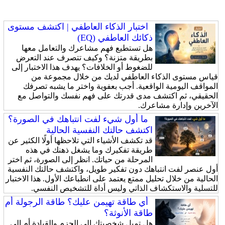
اختبار الذكاء العاطفي | اكتشف مستوى
ذكائك العاطفي (EQ)
هل تستطيع فهم مشاعرك والتعامل معها
بطريقة متزنة؟ وكيف تتصرف عند التعرض
للضغوط أو الخلافات؟ يهدف هذا الاختبار إلى
قياس مستوى الذكاء العاطفي لديك من خلال مجموعة من
المواقف اليومية الواقعية. أجب بعفوية واختر ما يشبه تصرفك
الحقيقي، ثم اكتشف مدى قدرتك على فهم نفسك والتواصل مع
الآخرين وإدارة مشاعرك.
ما أول شيء لفت انتباهك في الصورة؟
اكتشف حالتك النفسية الحالية
قد تكشف الأشياء التي تلاحظها أولًا الكثير عن
طريقة تفكيرك وما يشغل ذهنك في هذه
المرحلة من حياتك. انظر إلى الصورة، ثم اختر
أول عنصر لفت انتباهك دون تفكير طويل، واكتشف حالتك النفسية
الحالية من خلال تحليل ممتع يعتمد على انطباعك الأول. هذا الاختبار
للتسلية والاستكشاف الذاتي وليس أداة للتشخيص النفسي.
أي طاقة تهيمن عليك؟ طاقة الرجولة أم
طاقة الأنوثة؟
هل تميل شخصيتك إلى الحزم والقيادة أم إلى