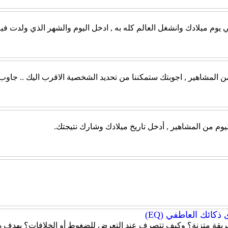
ي يوم ميلادك وانشغل العالم كله به , ادخل اليوم والشهر الذي ولدت في
من المشاهير , اجوبتك ستمكننا من تحديد الشخصية الاقرب اليك .. جاو
يوم من المشاهير , أدخل تاريخ ميلادك وشارك نتيجتك.
كائك العاطفي (EQ)
قة متزنة؟ وكيف تتصرف عند التعرض للضغوط أو الخلافات؟ يهدف هذا