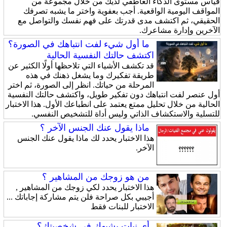
قياس مستوى الذكاء العاطفي لديك من خلال مجموعة من
المواقف اليومية الواقعية. أجب بعفوية واختر ما يشبه تصرفك
الحقيقي، ثم اكتشف مدى قدرتك على فهم نفسك والتواصل مع
الآخرين وإدارة مشاعرك.
ما أول شيء لفت انتباهك في الصورة؟
اكتشف حالتك النفسية الحالية
قد تكشف الأشياء التي تلاحظها أولًا الكثير عن
طريقة تفكيرك وما يشغل ذهنك في هذه
المرحلة من حياتك. انظر إلى الصورة، ثم اختر
أول عنصر لفت انتباهك دون تفكير طويل، واكتشف حالتك النفسية
الحالية من خلال تحليل ممتع يعتمد على انطباعك الأول. هذا الاختبار
للتسلية والاستكشاف الذاتي وليس أداة للتشخيص النفسي.
ماذا يقول عنك الجنس الآخر ؟
هذا الاختبار يحدد لك ماذا يقول عنك الجنس
الآخر.
من هو زوجك من المشاهير ؟
هذا الاختبار يحدد لكي زوجك من المشاهير ,
أجيبي بكل صراحة فلن يتم مشاركة إجاباتك ...
الاختبار للبنات فقط
أي نبات يشبهك في شخصيتك؟