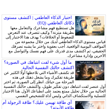
اختبار الذكاء العاطفي | اكتشف مستوى
ذكائك العاطفي (EQ)
هل تستطيع فهم مشاعرك والتعامل معها
بطريقة متزنة؟ وكيف تتصرف عند التعرض
للضغوط أو الخلافات؟ يهدف هذا الاختبار إلى
قياس مستوى الذكاء العاطفي لديك من خلال مجموعة من
المواقف اليومية الواقعية. أجب بعفوية واختر ما يشبه تصرفك
الحقيقي، ثم اكتشف مدى قدرتك على فهم نفسك والتواصل مع
الآخرين وإدارة مشاعرك.
ما أول شيء لفت انتباهك في الصورة؟
اكتشف حالتك النفسية الحالية
قد تكشف الأشياء التي تلاحظها أولًا الكثير عن
طريقة تفكيرك وما يشغل ذهنك في هذه
المرحلة من حياتك. انظر إلى الصورة، ثم اختر
أول عنصر لفت انتباهك دون تفكير طويل، واكتشف حالتك النفسية
الحالية من خلال تحليل ممتع يعتمد على انطباعك الأول. هذا الاختبار
للتسلية والاستكشاف الذاتي وليس أداة للتشخيص النفسي.
أي طاقة تهيمن عليك؟ طاقة الرجولة أم
طاقة الأنوثة؟