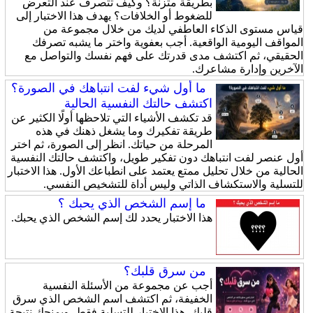
بطريقة متزنة؟ وكيف تتصرف عند التعرض
للضغوط أو الخلافات؟ يهدف هذا الاختبار إلى
قياس مستوى الذكاء العاطفي لديك من خلال مجموعة من
المواقف اليومية الواقعية. أجب بعفوية واختر ما يشبه تصرفك
الحقيقي، ثم اكتشف مدى قدرتك على فهم نفسك والتواصل مع
الآخرين وإدارة مشاعرك.
ما أول شيء لفت انتباهك في الصورة؟
اكتشف حالتك النفسية الحالية
قد تكشف الأشياء التي تلاحظها أولًا الكثير عن
طريقة تفكيرك وما يشغل ذهنك في هذه
المرحلة من حياتك. انظر إلى الصورة، ثم اختر
أول عنصر لفت انتباهك دون تفكير طويل، واكتشف حالتك النفسية
الحالية من خلال تحليل ممتع يعتمد على انطباعك الأول. هذا الاختبار
للتسلية والاستكشاف الذاتي وليس أداة للتشخيص النفسي.
ما إسم الشخص الذي يحبك ؟
هذا الاختبار يحدد لك إسم الشخص الذي يحبك.
من سرق قلبك؟
أجب عن مجموعة من الأسئلة النفسية
الخفيفة، ثم اكتشف اسم الشخص الذي سرق
قلبك. هذا الاختبار للتسلية فقط، ويمنحك نتيجة