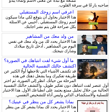
ممتعة مع نبذة عن معنى الاسم ولماذا يبدو
صاحبه بارعًا في سرقة القلوب.
اعرفي اسم زوجك المستقبلي
هذا الاختبار يحاول أن يتوقع لكي ماذا سيكون
اسم زوجك المستقبلي , أجيبي عن الاسئلة
بكل صراحة فلن يتم نشر اجابتك.
من ولد معك من المشاهير
هذا الاختبار يحدد لك من ولد معك في نفس
اليوم من المشاهير , أدخل تاريخ ميلادك
وشارك نتيجتك.
ما أول شيء لفت انتباهك في الصورة؟
اكتشف حالتك النفسية الحالية
قد تكشف الأشياء التي تلاحظها أولًا الكثير عن
طريقة تفكيرك وما يشغل ذهنك في هذه
المرحلة من حياتك. انظر إلى الصورة، ثم اختر
أول عنصر لفت انتباهك دون تفكير طويل، واكتشف حالتك النفسية
الحالية من خلال تحليل ممتع يعتمد على انطباعك الأول. هذا الاختبار
للتسلية والاستكشاف الذاتي وليس أداة للتشخيص النفسي.
بماذا يشعر كل من ينظر في عينيك؟
هذا الاختبار يحدد لك بماذا يشعر كل من ينظر
في عينيك.