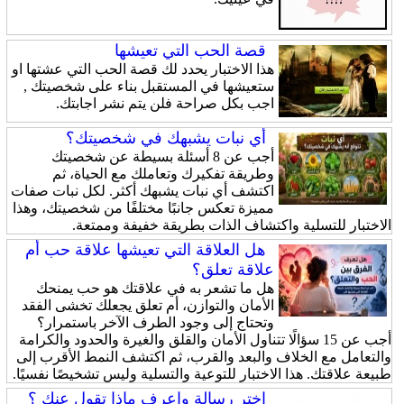
قصة الحب التي تعيشها
هذا الاختبار يحدد لك قصة الحب التي عشتها او
ستعيشها في المستقبل بناء على شخصيتك ,
اجب بكل صراحة فلن يتم نشر اجابتك.
أي نبات يشبهك في شخصيتك؟
أجب عن 8 أسئلة بسيطة عن شخصيتك
وطريقة تفكيرك وتعاملك مع الحياة، ثم
اكتشف أي نبات يشبهك أكثر. لكل نبات صفات
مميزة تعكس جانبًا مختلفًا من شخصيتك، وهذا
الاختبار للتسلية واكتشاف الذات بطريقة خفيفة وممتعة.
هل العلاقة التي تعيشها علاقة حب أم
علاقة تعلق؟
هل ما تشعر به في علاقتك هو حب يمنحك
الأمان والتوازن، أم تعلق يجعلك تخشى الفقد
وتحتاج إلى وجود الطرف الآخر باستمرار؟
أجب عن 15 سؤالًا تتناول الأمان والقلق والغيرة والحدود والكرامة
والتعامل مع الخلاف والبعد والقرب، ثم اكتشف النمط الأقرب إلى
طبيعة علاقتك. هذا الاختبار للتوعية والتسلية وليس تشخيصًا نفسيًا.
اختر رسالة واعرف ماذا تقول عنك ؟