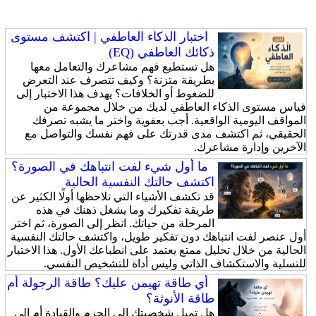
اختبار الذكاء العاطفي | اكتشف مستوى
ذكائك العاطفي (EQ)
هل تستطيع فهم مشاعرك والتعامل معها
بطريقة متزنة؟ وكيف تتصرف عند التعرض
للضغوط أو الخلافات؟ يهدف هذا الاختبار إلى
قياس مستوى الذكاء العاطفي لديك من خلال مجموعة من
المواقف اليومية الواقعية. أجب بعفوية واختر ما يشبه تصرفك
الحقيقي، ثم اكتشف مدى قدرتك على فهم نفسك والتواصل مع
الآخرين وإدارة مشاعرك.
ما أول شيء لفت انتباهك في الصورة؟
اكتشف حالتك النفسية الحالية
قد تكشف الأشياء التي تلاحظها أولًا الكثير عن
طريقة تفكيرك وما يشغل ذهنك في هذه
المرحلة من حياتك. انظر إلى الصورة، ثم اختر
أول عنصر لفت انتباهك دون تفكير طويل، واكتشف حالتك النفسية
الحالية من خلال تحليل ممتع يعتمد على انطباعك الأول. هذا الاختبار
للتسلية والاستكشاف الذاتي وليس أداة للتشخيص النفسي.
أي طاقة تهيمن عليك؟ طاقة الرجولة أم
طاقة الأنوثة؟
هل تميل شخصيتك إلى الحزم والقيادة أم إلى