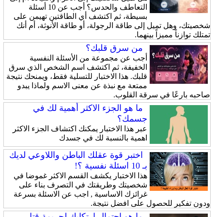
التعاطف والحدس؟ أجب عن 10 أسئلة
بسيطة، ثم اكتشف أي الطاقتين تهيمن على
شخصيتك، وهل تميل إلى طاقة الرجولة، أو طاقة الأنوثة، أم أنك
تمتلك توازناً مميزاً بينهما.
من سرق قلبك؟
أجب عن مجموعة من الأسئلة النفسية
الخفيفة، ثم اكتشف اسم الشخص الذي سرق
قلبك. هذا الاختبار للتسلية فقط، ويمنحك نتيجة
ممتعة مع نبذة عن معنى الاسم ولماذا يبدو
صاحبه بارعًا في سرقة القلوب.
ما هو الجزء الاكثر أهمية لك في
جسمك؟
عبر هذا الاختبار يمكنك اكتشاف الجزء الاكثر
اهمية بالنسبة لك في جسدك
اختبر قوة عقلك الباطن واللاوعي لديك
بـ 10 اسئلة نفسية ؟!
هذا الاختبار يكشف القسم الاكثر غموضا في
شخصيتك وطريقتك في التصرف بناء على
غرائزك الاساسية , اجب عن الاسئلة بسرعة
ودون تفكير للحصول على افضل نتيجة.
ما هو احتمال ارتكابك لجريمة قتل