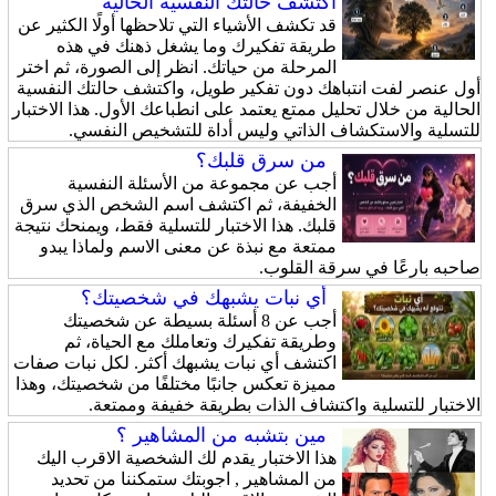
اكتشف حالتك النفسية الحالية
قد تكشف الأشياء التي تلاحظها أولًا الكثير عن
طريقة تفكيرك وما يشغل ذهنك في هذه
المرحلة من حياتك. انظر إلى الصورة، ثم اختر
أول عنصر لفت انتباهك دون تفكير طويل، واكتشف حالتك النفسية
الحالية من خلال تحليل ممتع يعتمد على انطباعك الأول. هذا الاختبار
للتسلية والاستكشاف الذاتي وليس أداة للتشخيص النفسي.
من سرق قلبك؟
أجب عن مجموعة من الأسئلة النفسية
الخفيفة، ثم اكتشف اسم الشخص الذي سرق
قلبك. هذا الاختبار للتسلية فقط، ويمنحك نتيجة
ممتعة مع نبذة عن معنى الاسم ولماذا يبدو
صاحبه بارعًا في سرقة القلوب.
أي نبات يشبهك في شخصيتك؟
أجب عن 8 أسئلة بسيطة عن شخصيتك
وطريقة تفكيرك وتعاملك مع الحياة، ثم
اكتشف أي نبات يشبهك أكثر. لكل نبات صفات
مميزة تعكس جانبًا مختلفًا من شخصيتك، وهذا
الاختبار للتسلية واكتشاف الذات بطريقة خفيفة وممتعة.
مين بتشبه من المشاهير ؟
هذا الاختبار يقدم لك الشخصية الاقرب اليك
من المشاهير , اجوبتك ستمكننا من تحديد