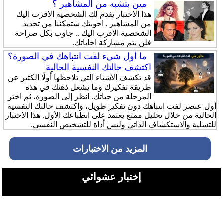
مين بتشبه من المشاهير ؟
هذا الاختبار يقدم لك الشخصية الاقرب اليك
من المشاهير , اجوبتك ستمكننا من تحديد
الشخصية الاقرب اليك .. جاوب بكل صراحة
فلن يتم مشاركة اجاباتك.
ما أول شيء لفت انتباهك في الصورة؟
اكتشف حالتك النفسية الحالية
قد تكشف الأشياء التي تلاحظها أولًا الكثير عن
طريقة تفكيرك وما يشغل ذهنك في هذه
المرحلة من حياتك. انظر إلى الصورة، ثم اختر
أول عنصر لفت انتباهك دون تفكير طويل، واكتشف حالتك النفسية
الحالية من خلال تحليل ممتع يعتمد على انطباعك الأول. هذا الاختبار
للتسلية والاستكشاف الذاتي وليس أداة للتشخيص النفسي.
المزيد من الاختبارات
إختبار عشوائي