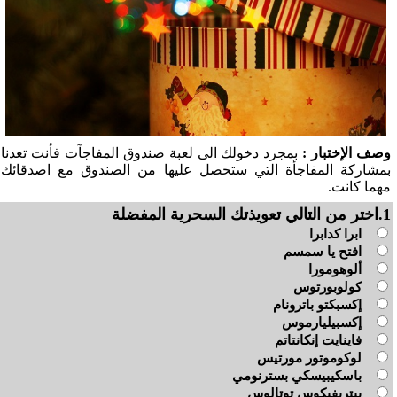
وصف الإختبار :
بمجرد دخولك الى لعبة صندوق المفاجآت فأنت تعدنا
بمشاركة المفاجأة التي ستحصل عليها من الصندوق مع اصدقائك
مهما كانت.
1.اختر من التالي تعويذتك السحرية المفضلة
ابرا كدابرا
افتح يا سمسم
ألوهومورا
كولوبورتوس
إكسبكتو باترونام
إكسبيليارموس
فاينايت إنكانتاتم
لوكوموتور مورتيس
باسكيبيسكي بسترنومي
بيتريفيكوس توتالوس