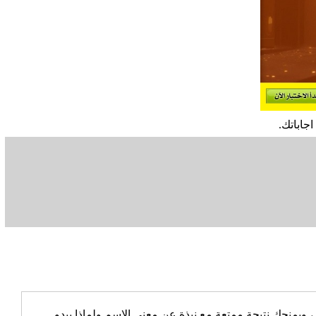
جاباتك.
يمنحك نتيجة ممتعة مع نبذة عن معنى الاسم ولماذا يبدو