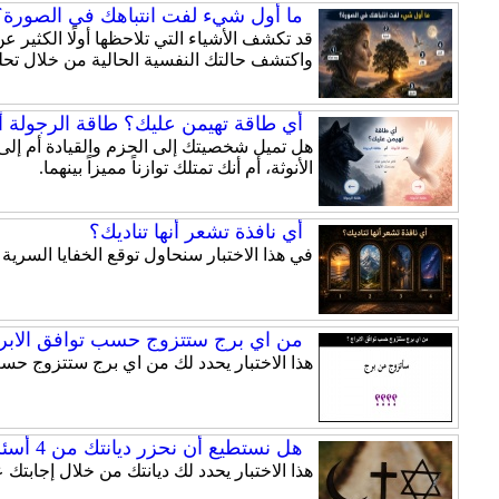
ما أول شيء لفت انتباهك في الصورة؟ 
قد تكشف الأشياء التي تلاحظها أولًا الكثير
واكتشف حالتك النفسية الحالية من خلال تحلي
أي طاقة تهيمن عليك؟ طاقة الرجولة أم
الأنوثة، أم أنك تمتلك توازناً مميزاً بينهما.
أي نافذة تشعر أنها تناديك؟
في هذا الاختبار سنحاول توقع الخفايا السري
من اي برج ستتزوج حسب توافق الابرا
هذا الاختبار يحدد لك من اي برج ستتزوج حسب
هل نستطيع أن نحزر ديانتك من 4 أسئلة فقط ؟
هذا الاختبار يحدد لك ديانتك من خلال إجابتك على 4 أسئلة فقط , أجب عن الأسئلة بصراحة فلن يتم مشاركة