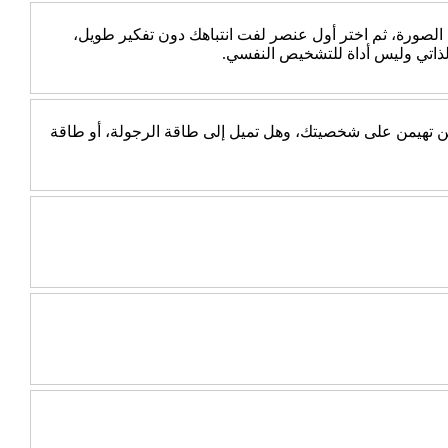
 الصورة، ثم اختر أول عنصر لفت انتباهك دون تفكير طويل،
الذاتي وليس أداة للتشخيص النفسي.
جب عن 10 أسئلة بسيطة، ثم اكتشف أي الطاقتين تهيمن على شخصيتك، وهل تميل إلى طاقة الرجولة، أو طاقة