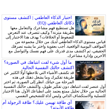
اختبار الذكاء العاطفي | اكتشف مستوى
ذكائك العاطفي (EQ)
هل تستطيع فهم مشاعرك والتعامل معها
بطريقة متزنة؟ وكيف تتصرف عند التعرض
للضغوط أو الخلافات؟ يهدف هذا الاختبار إلى
قياس مستوى الذكاء العاطفي لديك من خلال مجموعة من
المواقف اليومية الواقعية. أجب بعفوية واختر ما يشبه تصرفك
الحقيقي، ثم اكتشف مدى قدرتك على فهم نفسك والتواصل مع
الآخرين وإدارة مشاعرك.
ما أول شيء لفت انتباهك في الصورة؟
اكتشف حالتك النفسية الحالية
قد تكشف الأشياء التي تلاحظها أولًا الكثير عن
طريقة تفكيرك وما يشغل ذهنك في هذه
المرحلة من حياتك. انظر إلى الصورة، ثم اختر
أول عنصر لفت انتباهك دون تفكير طويل، واكتشف حالتك النفسية
الحالية من خلال تحليل ممتع يعتمد على انطباعك الأول. هذا الاختبار
للتسلية والاستكشاف الذاتي وليس أداة للتشخيص النفسي.
أي طاقة تهيمن عليك؟ طاقة الرجولة أم
طاقة الأنوثة؟