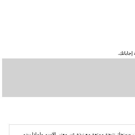
إجاباتك.
يمنحك نتيجة ممتعة مع نبذة عن معنى الاسم ولماذا يبدو