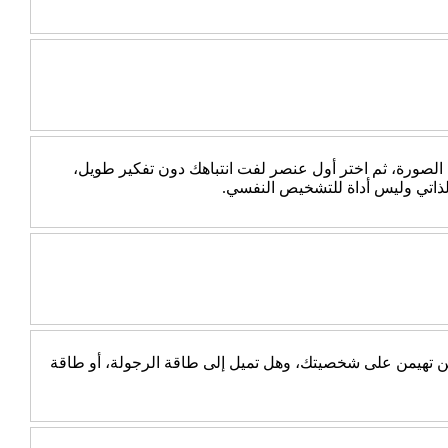
 الصورة، ثم اختر أول عنصر لفت انتباهك دون تفكير طويل،
الذاتي وليس أداة للتشخيص النفسي.
جب عن 10 أسئلة بسيطة، ثم اكتشف أي الطاقتين تهيمن على شخصيتك، وهل تميل إلى طاقة الرجولة، أو طاقة