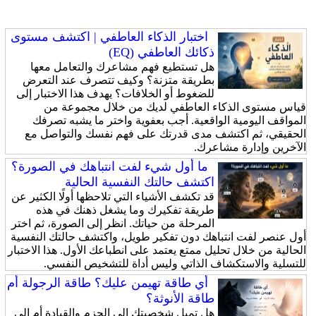
اختبار الذكاء العاطفي | اكتشف مستوى
ذكائك العاطفي (EQ)
هل تستطيع فهم مشاعرك والتعامل معها
بطريقة متزنة؟ وكيف تتصرف عند التعرض
للضغوط أو الخلافات؟ يهدف هذا الاختبار إلى
قياس مستوى الذكاء العاطفي لديك من خلال مجموعة من
المواقف اليومية الواقعية. أجب بعفوية واختر ما يشبه تصرفك
الحقيقي، ثم اكتشف مدى قدرتك على فهم نفسك والتواصل مع
الآخرين وإدارة مشاعرك.
ما أول شيء لفت انتباهك في الصورة؟
اكتشف حالتك النفسية الحالية
قد تكشف الأشياء التي تلاحظها أولًا الكثير عن
طريقة تفكيرك وما يشغل ذهنك في هذه
المرحلة من حياتك. انظر إلى الصورة، ثم اختر
أول عنصر لفت انتباهك دون تفكير طويل، واكتشف حالتك النفسية
الحالية من خلال تحليل ممتع يعتمد على انطباعك الأول. هذا الاختبار
للتسلية والاستكشاف الذاتي وليس أداة للتشخيص النفسي.
أي طاقة تهيمن عليك؟ طاقة الرجولة أم
طاقة الأنوثة؟
هل تميل شخصيتك إلى الحزم والقيادة أم إلى