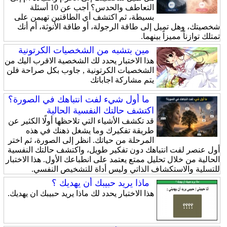
التعاطف والحدس؟ أجب عن 10 أسئلة
بسيطة، ثم اكتشف أي الطاقتين تهيمن على
شخصيتك، وهل تميل إلى طاقة الرجولة، أو طاقة الأنوثة، أم أنك
تمتلك توازناً مميزاً بينهما.
مين بتشبه من الشخصيات الكرتونية
هذا الاختبار يحدد لك الشخصية الاقرب اليك من
الشخصيات الكرتونية , جاوب بكل صراحة فلن
يتم مشاركة اجاباتك
ما أول شيء لفت انتباهك في الصورة؟
اكتشف حالتك النفسية الحالية
قد تكشف الأشياء التي تلاحظها أولًا الكثير عن
طريقة تفكيرك وما يشغل ذهنك في هذه
المرحلة من حياتك. انظر إلى الصورة، ثم اختر
أول عنصر لفت انتباهك دون تفكير طويل، واكتشف حالتك النفسية
الحالية من خلال تحليل ممتع يعتمد على انطباعك الأول. هذا الاختبار
للتسلية والاستكشاف الذاتي وليس أداة للتشخيص النفسي.
ماذا يريد حبيبك أن يهديك ؟
هذا الاختبار يحدد لك ماذا يريد حبيبك ان يهديك.