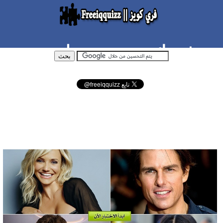
من شبيهك من نجوم هوليوود
حسب شخصيتك ؟