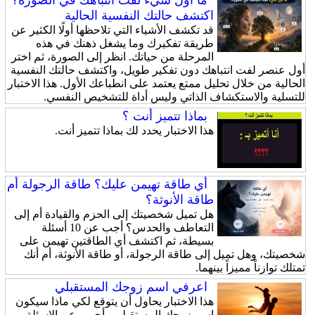
ما أول شيء لفت انتباهك في الصورة؟
اكتشف حالتك النفسية الحالية
قد تكشف الأشياء التي تلاحظها أولًا الكثير عن
طريقة تفكيرك وما يشغل ذهنك في هذه
المرحلة من حياتك. انظر إلى الصورة، ثم اختر
أول عنصر لفت انتباهك دون تفكير طويل، واكتشف حالتك النفسية
الحالية من خلال تحليل ممتع يعتمد على انطباعك الأول. هذا الاختبار
للتسلية والاستكشاف الذاتي وليس أداة للتشخيص النفسي.
بماذا تتميز أنت ؟
هذا الاختبار يحدد لك بماذا تتميز أنت.
أي طاقة تهيمن عليك؟ طاقة الرجولة أم
طاقة الأنوثة؟
هل تميل شخصيتك إلى الحزم والقيادة أم إلى
التعاطف والحدس؟ أجب عن 10 أسئلة
بسيطة، ثم اكتشف أي الطاقتين تهيمن على
شخصيتك، وهل تميل إلى طاقة الرجولة، أو طاقة الأنوثة، أم أنك
تمتلك توازناً مميزاً بينهما.
اعرفي اسم زوجك المستقبلي
هذا الاختبار يحاول أن يتوقع لكي ماذا سيكون
اسم زوجك المستقبلي , أجيبي عن الاسئلة