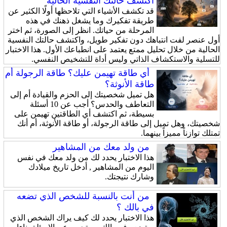
اكتشف حالتك النفسية الحالية
قد تكشف الأشياء التي تلاحظها أولًا الكثير عن
طريقة تفكيرك وما يشغل ذهنك في هذه
المرحلة من حياتك. انظر إلى الصورة، ثم اختر
أول عنصر لفت انتباهك دون تفكير طويل، واكتشف حالتك النفسية
الحالية من خلال تحليل ممتع يعتمد على انطباعك الأول. هذا الاختبار
للتسلية والاستكشاف الذاتي وليس أداة للتشخيص النفسي.
أي طاقة تهيمن عليك؟ طاقة الرجولة أم
طاقة الأنوثة؟
هل تميل شخصيتك إلى الحزم والقيادة أم إلى
التعاطف والحدس؟ أجب عن 10 أسئلة
بسيطة، ثم اكتشف أي الطاقتين تهيمن على
شخصيتك، وهل تميل إلى طاقة الرجولة، أو طاقة الأنوثة، أم أنك
تمتلك توازناً مميزاً بينهما.
من ولد معك من المشاهير
هذا الاختبار يحدد لك من ولد معك في نفس
اليوم من المشاهير , أدخل تاريخ ميلادك
وشارك نتيجتك.
من أنت بالنسبة للشخص الذي تضعه
في بالك ؟
هذا الاختبار يحدد لك كيف يراك الشخص الذي