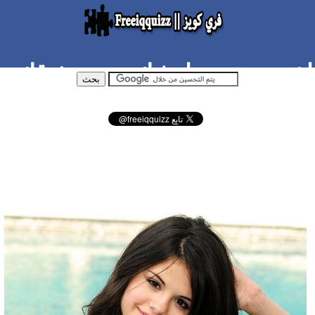
اختبري نسبة انوثتك حسب ذوقك
في الاشياء