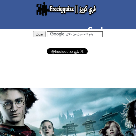
سب برجك ؟