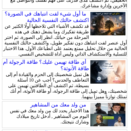
الحقيقي، ثم اكتشف مدى قدرتك على فهم نفسك والتواصل مع
الآخرين وإدارة مشاعرك.
ما أول شيء لفت انتباهك في الصورة؟
اكتشف حالتك النفسية الحالية
قد تكشف الأشياء التي تلاحظها أولًا الكثير عن
طريقة تفكيرك وما يشغل ذهنك في هذه
المرحلة من حياتك. انظر إلى الصورة، ثم اختر
أول عنصر لفت انتباهك دون تفكير طويل، واكتشف حالتك النفسية
الحالية من خلال تحليل ممتع يعتمد على انطباعك الأول. هذا الاختبار
للتسلية والاستكشاف الذاتي وليس أداة للتشخيص النفسي.
أي طاقة تهيمن عليك؟ طاقة الرجولة أم
طاقة الأنوثة؟
هل تميل شخصيتك إلى الحزم والقيادة أم إلى
التعاطف والحدس؟ أجب عن 10 أسئلة
بسيطة، ثم اكتشف أي الطاقتين تهيمن على
شخصيتك، وهل تميل إلى طاقة الرجولة، أو طاقة الأنوثة، أم أنك
تمتلك توازناً مميزاً بينهما.
من ولد معك من المشاهير
هذا الاختبار يحدد لك من ولد معك في نفس
اليوم من المشاهير , أدخل تاريخ ميلادك
وشارك نتيجتك.