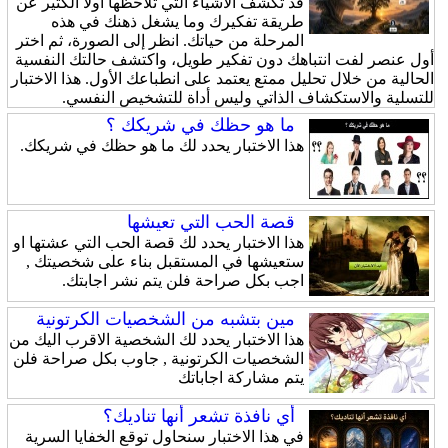
قد تكشف الأشياء التي تلاحظها أولًا الكثير عن
طريقة تفكيرك وما يشغل ذهنك في هذه
المرحلة من حياتك. انظر إلى الصورة، ثم اختر
أول عنصر لفت انتباهك دون تفكير طويل، واكتشف حالتك النفسية
الحالية من خلال تحليل ممتع يعتمد على انطباعك الأول. هذا الاختبار
للتسلية والاستكشاف الذاتي وليس أداة للتشخيص النفسي.
ما هو حظك في شريكك ؟
هذا الاختبار يحدد لك ما هو حظك في شريكك.
قصة الحب التي تعيشها
هذا الاختبار يحدد لك قصة الحب التي عشتها او
ستعيشها في المستقبل بناء على شخصيتك ,
اجب بكل صراحة فلن يتم نشر اجابتك.
مين بتشبه من الشخصيات الكرتونية
هذا الاختبار يحدد لك الشخصية الاقرب اليك من
الشخصيات الكرتونية , جاوب بكل صراحة فلن
يتم مشاركة اجاباتك
أي نافذة تشعر أنها تناديك؟
في هذا الاختبار سنحاول توقع الخفايا السرية