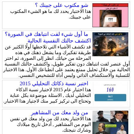
شو مكتوب على جبينك ؟
هذا الاختبار يحدد لك ما هو الشيء المكتوب
على جبينك.
ما أول شيء لفت انتباهك في الصورة؟
اكتشف حالتك النفسية الحالية
قد تكشف الأشياء التي تلاحظها أولًا الكثير عن
طريقة تفكيرك وما يشغل ذهنك في هذه
المرحلة من حياتك. انظر إلى الصورة، ثم اختر
أول عنصر لفت انتباهك دون تفكير طويل، واكتشف حالتك النفسية
الحالية من خلال تحليل ممتع يعتمد على انطباعك الأول. هذا الاختبار
للتسلية والاستكشاف الذاتي وليس أداة للتشخيص النفسي.
اختبر نسبة ذكائك التحليلي 2015
هذا اختبار عام 2015 لاختبار نسبة الذكاء
التحليلي لديك , الاسئلة موضوعة بكل عناية
وتحتاج الى تركيز كبير منك لاجتياز هذا الاختبار.
من ولد معك من المشاهير
هذا الاختبار يحدد لك من ولد معك في نفس
اليوم من المشاهير , أدخل تاريخ ميلادك
وشارك نتيجتك.