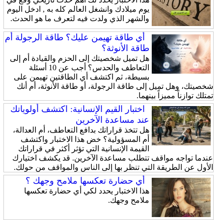
يوم ميلادك وانشغل العالم كله به , ادخل اليوم
والشهر الذي ولدت فيه لتعرف ما هو الحدث.
أي طاقة تهيمن عليك؟ طاقة الرجولة أم
طاقة الأنوثة؟
هل تميل شخصيتك إلى الحزم والقيادة أم إلى
التعاطف والحدس؟ أجب عن 10 أسئلة
بسيطة، ثم اكتشف أي الطاقتين تهيمن على
شخصيتك، وهل تميل إلى طاقة الرجولة، أو طاقة الأنوثة، أم أنك
تمتلك توازناً مميزاً بينهما.
اختبار القيم الإنسانية: اكتشف أولوياتك
عند مساعدة الآخرين
هل تتخذ قراراتك بدافع التعاطف، أم العدالة،
أم المسؤولية؟ خض هذا الاختبار واكتشف
القيمة الإنسانية التي تؤثر أكثر في قراراتك
عندما تواجه مواقف تتطلب مساعدة الآخرين. قد يكشف اختيارك
الأول عن الطريقة التي تنظر بها إلى الناس والمواقف من حولك.
أي حضارة تعكسها ملامح وجهك ؟
هذا الاختبار يحدد لكي أي حضارة تعكسها
ملامح وجهك.